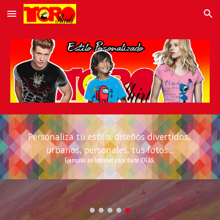
Skip to main content
Skip to navigation
Personaliza tu estilo: diseños 
divertid
o
s, 
urban
o
s, 
personales, tus fotos...
Ejemplos en Internet para darte IDEAS: